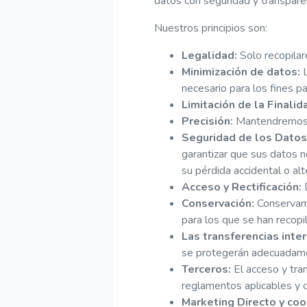
datos con seguridad y transpare
Nuestros principios son:
Legalidad:
Solo recopilar
Minimización de datos:
L
necesario para los fines p
Limitación de la Finalid
Precisión:
Mantendremos s
Seguridad de los Datos
garantizar que sus datos no
su pérdida accidental o alt
Acceso y Rectificación:
D
Conservación:
Conservamo
para los que se han recopi
Las transferencias inte
se protegerán adecuadam
Terceros:
El acceso y tra
reglamentos aplicables y c
Marketing Directo y coo